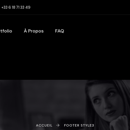
‪+33 6 18 71 33 49
tfolio
À Propos
FAQ
ACCUEIL
FOOTER STYLE3