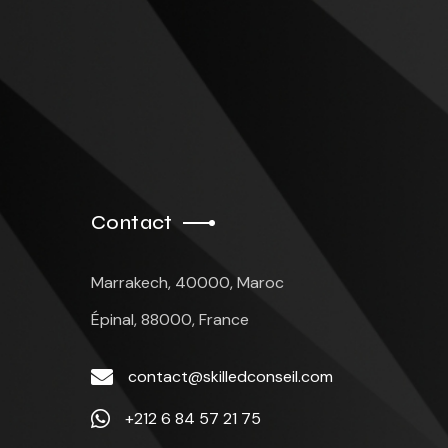
Contact
Marrakech, 40000, Maroc
Épinal, 88000, France
contact@skilledconseil.com
‪+212 6 84 57 21 75‬