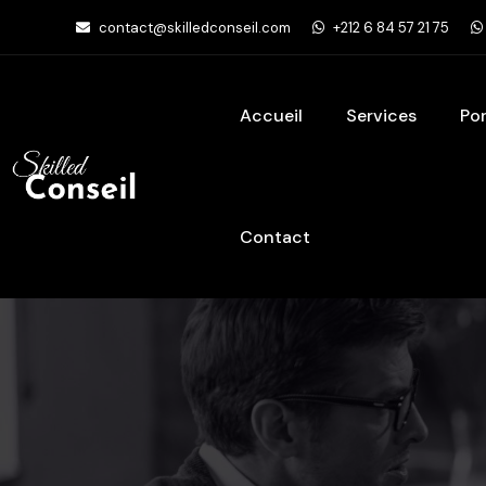
contact@skilledconseil.com
‪+212 6 84 57 21 75‬
Accueil
Services
Por
Contact