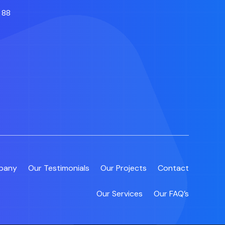
 88
pany
Our Testimonials
Our Projects
Contact
Our Services
Our FAQ’s